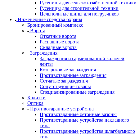
Гусеницы для сельскохозяйственной техники
Гусеницы для строительной техники
Цельнолитые шины для погрузчиков
Инженерные средства охраны
Бронированный комплекс
Ворота
Откатные ворота
Распашные ворота
Складные ворота
Заграждения
Заграждения из армированной колючей
ленты
Козырьковые заграждения
Противотаранные заграждения
Сетчатые заграждения
Сопутствующие товары
Специализированные заграждения
Калитки
Оптика
Противотаранные устройства
Противотаранные бетонные вазоны
Противотаранные устройства накладного
типа
Противотаранные устройства шлагбаумного
типа