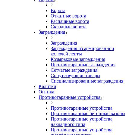
Ворота
Откатные ворота
Распашные ворота
Складные ворота
Заграждения
Заграждения
Заграждения из армированной
колючей ленты
Козырьковые заграждения
Противотаранные заграждения
Сетчатые заграждения
Сопутствующие товары
Специализированные заграждения
Калитки
Оптика
Противотаранные устройства
Противотаранные устройства
Противотаранные бетонные вазоны
Противотаранные устройства
накладного типа
Противотаранные устройства