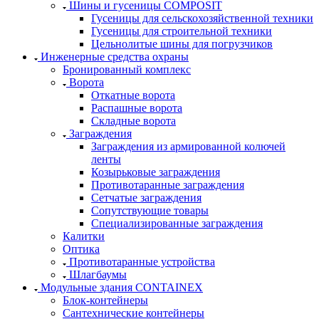
Шины и гусеницы COMPOSIT
Гусеницы для сельскохозяйственной техники
Гусеницы для строительной техники
Цельнолитые шины для погрузчиков
Инженерные средства охраны
Бронированный комплекс
Ворота
Откатные ворота
Распашные ворота
Складные ворота
Заграждения
Заграждения из армированной колючей
ленты
Козырьковые заграждения
Противотаранные заграждения
Сетчатые заграждения
Сопутствующие товары
Специализированные заграждения
Калитки
Оптика
Противотаранные устройства
Шлагбаумы
Модульные здания CONTAINEX
Блок-контейнеры
Сантехнические контейнеры