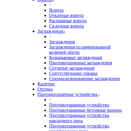
Ворота
Откатные ворота
Распашные ворота
Складные ворота
Заграждения
Заграждения
Заграждения из армированной
колючей ленты
Козырьковые заграждения
Противотаранные заграждения
Сетчатые заграждения
Сопутствующие товары
Специализированные заграждения
Калитки
Оптика
Противотаранные устройства
Противотаранные устройства
Противотаранные бетонные вазоны
Противотаранные устройства
накладного типа
Противотаранные устройства