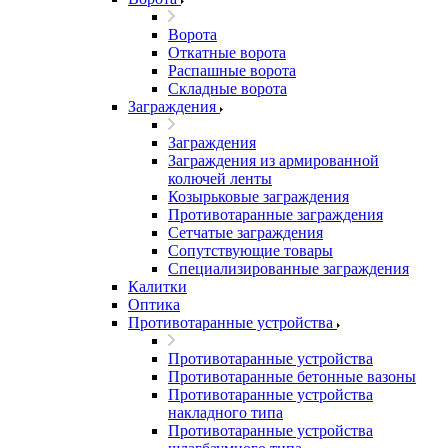
Ворота
Откатные ворота
Распашные ворота
Складные ворота
Заграждения
Заграждения
Заграждения из армированной
колючей ленты
Козырьковые заграждения
Противотаранные заграждения
Сетчатые заграждения
Сопутствующие товары
Специализированные заграждения
Калитки
Оптика
Противотаранные устройства
Противотаранные устройства
Противотаранные бетонные вазоны
Противотаранные устройства
накладного типа
Противотаранные устройства