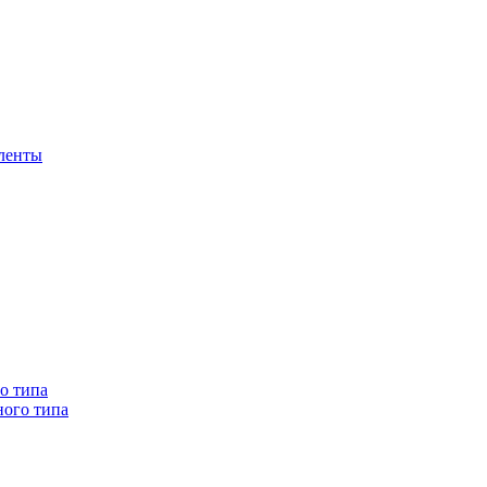
 ленты
о типа
ного типа