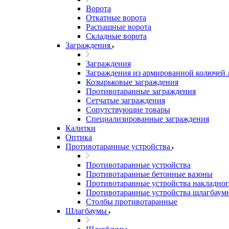
Ворота
Откатные ворота
Распашные ворота
Складные ворота
Заграждения
Заграждения
Заграждения из армированной колючей
Козырьковые заграждения
Противотаранные заграждения
Сетчатые заграждения
Сопутствующие товары
Специализированные заграждения
Калитки
Оптика
Противотаранные устройства
Противотаранные устройства
Противотаранные бетонные вазоны
Противотаранные устройства накладног
Противотаранные устройства шлагбаум
Столбы противотаранные
Шлагбаумы