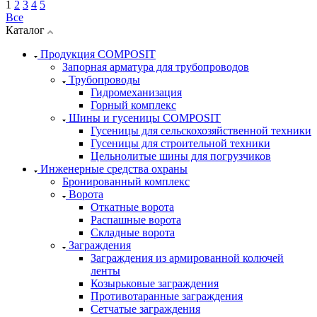
1
2
3
4
5
Все
Каталог
Продукция COMPOSIT
Запорная арматура для трубопроводов
Трубопроводы
Гидромеханизация
Горный комплекс
Шины и гусеницы COMPOSIT
Гусеницы для сельскохозяйственной техники
Гусеницы для строительной техники
Цельнолитые шины для погрузчиков
Инженерные средства охраны
Бронированный комплекс
Ворота
Откатные ворота
Распашные ворота
Складные ворота
Заграждения
Заграждения из армированной колючей
ленты
Козырьковые заграждения
Противотаранные заграждения
Сетчатые заграждения