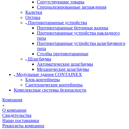
Сопутствующие товары
Специализированные заграждения
Калитки
Оптика
Противотаранные устройства
Противотаранные бетонные вазоны
Противотаранные устройства накладного
типа
Противотаранные устройства шлагбаумного
типа
Столбы противотаранные
Шлагбаумы
Автоматические шлагбаумы
Механические шлагбаумы
Модульные здания CONTAINEX
Блок-контейнеры
Сантехнические контейнеры
Комплексные системы безопасности
Компания
О компании
Свидетельства
Наши поставщики
Реквизиты компании