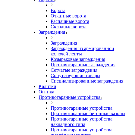
Ворота
Откатные ворота
Распашные ворота
Складные ворота
Заграждения
Заграждения
Заграждения из армированной
колючей ленты
Козырьковые заграждения
Противотаранные заграждения
Сетчатые заграждения
Сопутствующие товары
Специализированные заграждения
Калитки
Оптика
Противотаранные устройства
Противотаранные устройства
Противотаранные бетонные вазоны
Противотаранные устройства
накладного типа
Противотаранные устройства