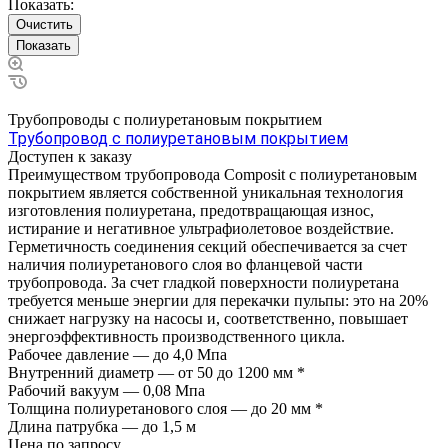
Показать:
Очистить
Трубопроводы с полиуретановым покрытием
Трубопровод с полиуретановым покрытием
Доступен к заказу
Преимуществом трубопровода Composit c полиуретановым
покрытием является собственной уникальная технология
изготовления полиуретана, предотвращающая износ,
истирание и негативное ультрафиолетовое воздействие.
Герметичность соединения секций обеспечивается за счет
наличия полиуретанового слоя во фланцевой части
трубопровода. За счет гладкой поверхности полиуретана
требуется меньше энергии для перекачки пульпы: это на 20%
снижает нагрузку на насосы и, соответственно, повышает
энергоэффективность производственного цикла.
Рабочее давление
—
до 4,0 Мпа
Внутренний диаметр
—
от 50 до 1200 мм *
Рабочий вакуум
—
0,08 Мпа
Толщина полиуретанового слоя
—
до 20 мм *
Длина патрубка
—
до 1,5 м
Цена по зап
р
осу