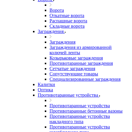
Ворота
Откатные ворота
Распашные ворота
Складные ворота
Заграждения
Заграждения
Заграждения из армированной
колючей ленты
Козырьковые заграждения
Противотаранные заграждения
Сетчатые заграждения
Сопутствующие товары
Специализированные заграждения
Калитки
Оптика
Противотаранные устройства
Противотаранные устройства
Противотаранные бетонные вазоны
Противотаранные устройства
накладного типа
Противотаранные устройства