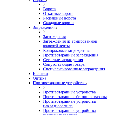
Ворота
Откатные ворота
Распашные ворота
Складные ворота
Заграждения
Заграждения
Заграждения из армированной
колючей ленты
Козырьковые заграждения
Противотаранные заграждения
Сетчатые заграждения
Сопутствующие товары
Специализированные заграждения
Калитки
Оптика
Противотаранные устройства
Противотаранные устройства
Противотаранные бетонные вазоны
Противотаранные устройства
накладного типа
Противотаранные устройства