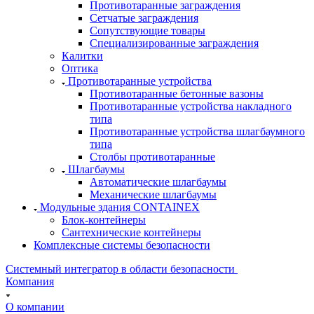
Противотаранные заграждения
Сетчатые заграждения
Сопутствующие товары
Специализированные заграждения
Калитки
Оптика
Противотаранные устройства
Противотаранные бетонные вазоны
Противотаранные устройства накладного
типа
Противотаранные устройства шлагбаумного
типа
Столбы противотаранные
Шлагбаумы
Автоматические шлагбаумы
Механические шлагбаумы
Модульные здания CONTAINEX
Блок-контейнеры
Сантехнические контейнеры
Комплексные системы безопасности
Системный интегратор в области безопасности
Компания
О компании