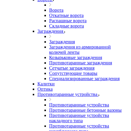
Ворота
Откатные ворота
Распашные ворота
Складные ворота
Заграждения
Заграждения
Заграждения из армированной
колючей ленты
Козырьковые заграждения
Противотаранные заграждения
Сетчатые заграждения
Сопутствующие товары
Специализированные заграждения
Калитки
Оптика
Противотаранные устройства
Противотаранные устройства
Противотаранные бетонные вазоны
Противотаранные устройства
накладного типа
Противотаранные устройства