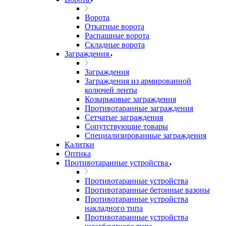
Ворота
Откатные ворота
Распашные ворота
Складные ворота
Заграждения
Заграждения
Заграждения из армированной
колючей ленты
Козырьковые заграждения
Противотаранные заграждения
Сетчатые заграждения
Сопутствующие товары
Специализированные заграждения
Калитки
Оптика
Противотаранные устройства
Противотаранные устройства
Противотаранные бетонные вазоны
Противотаранные устройства
накладного типа
Противотаранные устройства