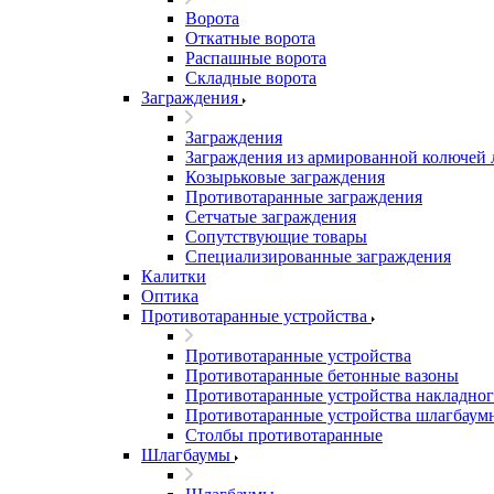
Ворота
Откатные ворота
Распашные ворота
Складные ворота
Заграждения
Заграждения
Заграждения из армированной колючей
Козырьковые заграждения
Противотаранные заграждения
Сетчатые заграждения
Сопутствующие товары
Специализированные заграждения
Калитки
Оптика
Противотаранные устройства
Противотаранные устройства
Противотаранные бетонные вазоны
Противотаранные устройства накладног
Противотаранные устройства шлагбаум
Столбы противотаранные
Шлагбаумы