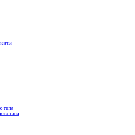
 ленты
о типа
ного типа