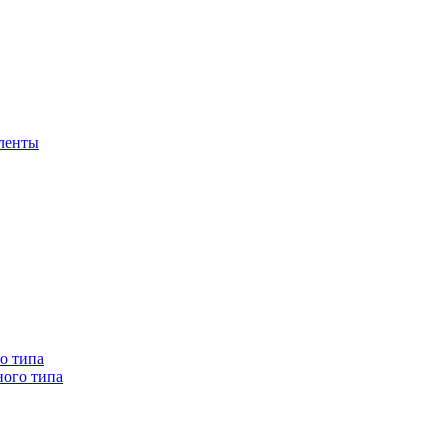
 ленты
о типа
ного типа