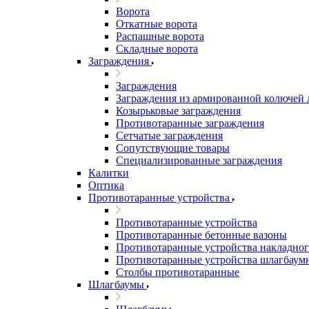
Ворота
Откатные ворота
Распашные ворота
Складные ворота
Заграждения
Заграждения
Заграждения из армированной колючей
Козырьковые заграждения
Противотаранные заграждения
Сетчатые заграждения
Сопутствующие товары
Специализированные заграждения
Калитки
Оптика
Противотаранные устройства
Противотаранные устройства
Противотаранные бетонные вазоны
Противотаранные устройства накладног
Противотаранные устройства шлагбаум
Столбы противотаранные
Шлагбаумы