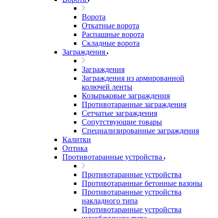
Ворота
Откатные ворота
Распашные ворота
Складные ворота
Заграждения
Заграждения
Заграждения из армированной
колючей ленты
Козырьковые заграждения
Противотаранные заграждения
Сетчатые заграждения
Сопутствующие товары
Специализированные заграждения
Калитки
Оптика
Противотаранные устройства
Противотаранные устройства
Противотаранные бетонные вазоны
Противотаранные устройства
накладного типа
Противотаранные устройства