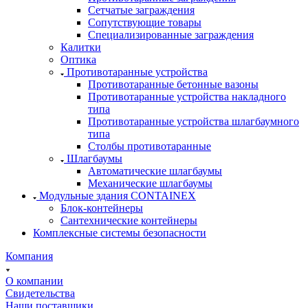
Сетчатые заграждения
Сопутствующие товары
Специализированные заграждения
Калитки
Оптика
Противотаранные устройства
Противотаранные бетонные вазоны
Противотаранные устройства накладного
типа
Противотаранные устройства шлагбаумного
типа
Столбы противотаранные
Шлагбаумы
Автоматические шлагбаумы
Механические шлагбаумы
Модульные здания CONTAINEX
Блок-контейнеры
Сантехнические контейнеры
Комплексные системы безопасности
Компания
О компании
Свидетельства
Наши поставщики