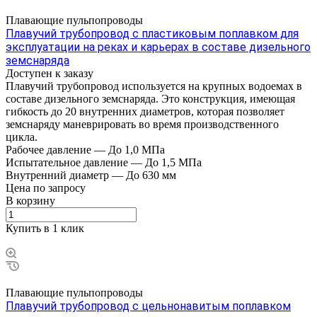
Плавающие пульпопроводы
Плавучий трубопровод с пластиковым поплавком для
эксплуатации на реках и карьерах в составе дизельного
земснаряда
Доступен к заказу
Плавучий трубопровод используется на крупных водоемах в
составе дизельного земснаряда. Это конструкция, имеющая
гибкость до 20 внутренних диаметров, которая позволяет
земснаряду маневрировать во время производственного
цикла.
Рабочее давление
—
До 1,0 МПа
Испытательное давление
—
До 1,5 МПа
Внутренний диаметр
—
До 630 мм
Цена по зап
р
осу
В корзину
Купить в 1 клик
Плавающие пульпопроводы
Плавучий трубопровод с цельнонавитым поплавком