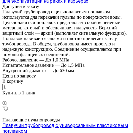
для эксплуатации на реках и карьерах
Доступен к заказу
Плавучий трубопровод с цельнонавитым поплавком
используется для перекачки пульпы по поверхности воды.
Цельнонавитый поплавок представляет собой вспененый
материал, который и обеспечивает плавучесть. Верхний
защитный слой — яркий (выполняет сигнальную функцию).
Поплавок навивается слоями и плотно прилегает к телу
трубопровода. В общем, трубопровод имеет простую и
надежную конструкцию. Соединение осуществляется при
помощи фланцевых соединений.
Рабочее давление
—
До 1,0 МПа
Испытательное давление
—
До 1,5 МПа
Внутренний диаметр
—
До 630 мм
Цена по зап
р
осу
В корзину
Купить в 1 клик
Плавающие пульпопроводы
Плавучий трубопровод с универсальным пластиковым
поплавком