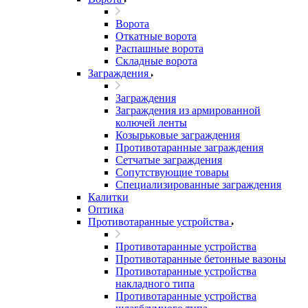
Ворота
Откатные ворота
Распашные ворота
Складные ворота
Заграждения
Заграждения
Заграждения из армированной
колючей ленты
Козырьковые заграждения
Противотаранные заграждения
Сетчатые заграждения
Сопутствующие товары
Специализированные заграждения
Калитки
Оптика
Противотаранные устройства
Противотаранные устройства
Противотаранные бетонные вазоны
Противотаранные устройства
накладного типа
Противотаранные устройства