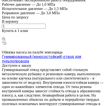
обеспечивает бесперебойную работу оборудования.
Рабочее давление
—
До 1,0 МПа
Испытательное давление
—
До 1,5 МПа
Разрывное давление
—
До 3,0 МПа
Цена по зап
р
осу
В корзину
Купить в 1 клик
Обвязка насоса на палубе земснаряда
Гуммированный (износостойкий) отвод для
пульпопровода
Доступен к заказу
Гуммированный отвод представляет собой стальную
металлическую рубашку и резиновую камеру, выполненную
на основе каучука (натурального или синтетического – в
зависимости от модели). Внутренняя износостойкая камера —
один из важнейших элементов отвода. От типа резины
внутренней камеры зависит стойкость отвода к абразивному
износу, а, как следствие, безаварийная работа в целом. На
промышленных объектах по добыче и переработке твердых
полезных ископаемых монтируют гуммированные отводы в