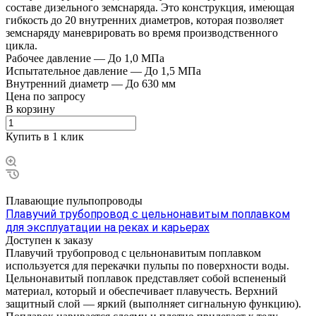
составе дизельного земснаряда. Это конструкция, имеющая
гибкость до 20 внутренних диаметров, которая позволяет
земснаряду маневрировать во время производственного
цикла.
Рабочее давление
—
До 1,0 МПа
Испытательное давление
—
До 1,5 МПа
Внутренний диаметр
—
До 630 мм
Цена по зап
р
осу
В корзину
Купить в 1 клик
Плавающие пульпопроводы
Плавучий трубопровод с цельнонавитым поплавком
для эксплуатации на реках и карьерах
Доступен к заказу
Плавучий трубопровод с цельнонавитым поплавком
используется для перекачки пульпы по поверхности воды.
Цельнонавитый поплавок представляет собой вспененый
материал, который и обеспечивает плавучесть. Верхний
защитный слой — яркий (выполняет сигнальную функцию).