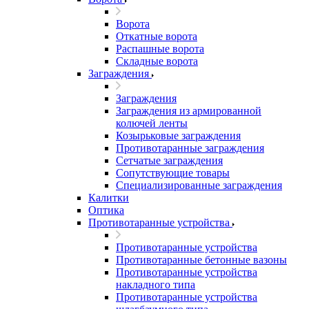
Ворота
Откатные ворота
Распашные ворота
Складные ворота
Заграждения
Заграждения
Заграждения из армированной
колючей ленты
Козырьковые заграждения
Противотаранные заграждения
Сетчатые заграждения
Сопутствующие товары
Специализированные заграждения
Калитки
Оптика
Противотаранные устройства
Противотаранные устройства
Противотаранные бетонные вазоны
Противотаранные устройства
накладного типа
Противотаранные устройства