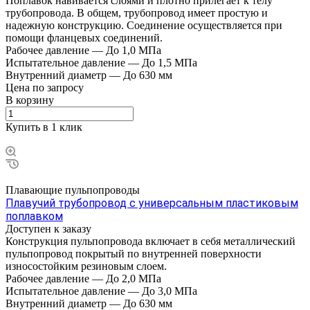
Поплавок навивается слоями и плотно прилегает к телу
трубопровода. В общем, трубопровод имеет простую и
надежную конструкцию. Соединение осуществляется при
помощи фланцевых соединений.
Рабочее давление
—
До 1,0 МПа
Испытательное давление
—
До 1,5 МПа
Внутренний диаметр
—
До 630 мм
Цена по зап
р
осу
В корзину
Купить в 1 клик
Плавающие пульпопроводы
Плавучий трубопровод с универсальным пластиковым
поплавком
Доступен к заказу
Конструкция пульпопровода включает в себя металлический
пульпопровод покрытый по внутренней поверхности
износостойким резиновым слоем.
Рабочее давление
—
До 2,0 МПа
Испытательное давление
—
До 3,0 МПа
Внутренний диаметр
—
До 630 мм