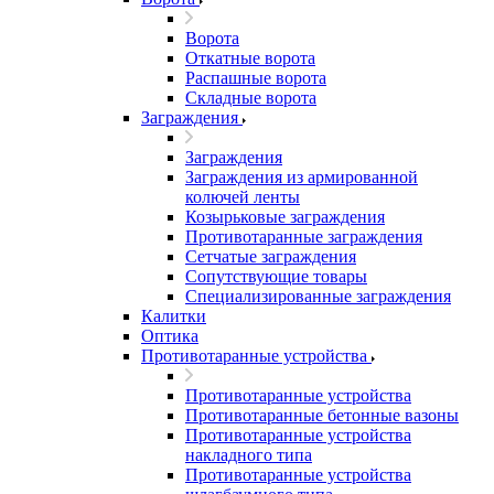
Ворота
Откатные ворота
Распашные ворота
Складные ворота
Заграждения
Заграждения
Заграждения из армированной
колючей ленты
Козырьковые заграждения
Противотаранные заграждения
Сетчатые заграждения
Сопутствующие товары
Специализированные заграждения
Калитки
Оптика
Противотаранные устройства
Противотаранные устройства
Противотаранные бетонные вазоны
Противотаранные устройства
накладного типа
Противотаранные устройства