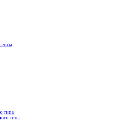
 ленты
о типа
ного типа