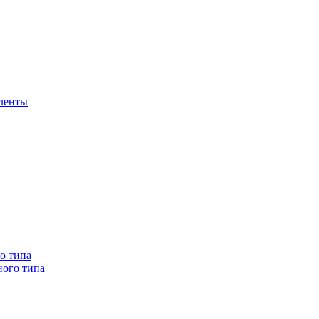
 ленты
о типа
ного типа