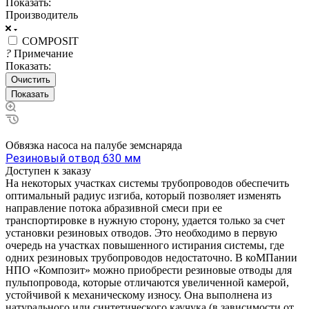
Показать:
Производитель
COMPOSIT
?
Примечание
Показать:
Очистить
Обвязка насоса на палубе земснаряда
Резиновый отвод 630 мм
Доступен к заказу
На некоторых участках системы трубопроводов обеспечить
оптимальный радиус изгиба, который позволяет изменять
направление потока абразивной смеси при ее
транспортировке в нужную сторону, удается только за счет
установки резиновых отводов. Это необходимо в первую
очередь на участках повышенного истирания системы, где
одних резиновых трубопроводов недостаточно. В коМПании
НПО «Композит» можно приобрести резиновые отводы для
пульпопровода, которые отличаются увеличенной камерой,
устойчивой к механическому износу. Она выполнена из
натурального или синтетического каучука (в зависимости от