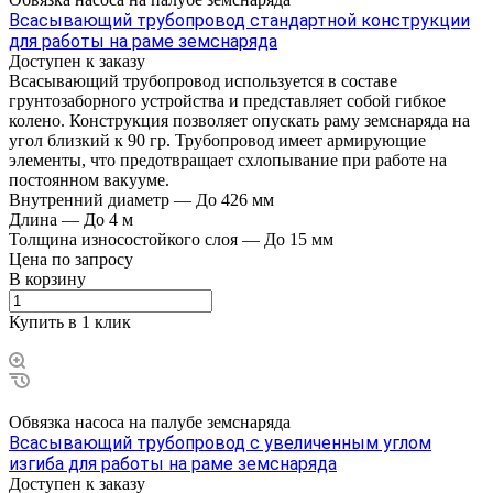
Всасывающий трубопровод стандартной конструкции
для работы на раме земснаряда
Доступен к заказу
Всасывающий трубопровод используется в составе
грунтозаборного устройства и представляет собой гибкое
колено. Конструкция позволяет опускать раму земснаряда на
угол близкий к 90 гр. Трубопровод имеет армирующие
элементы, что предотвращает схлопывание при работе на
постоянном вакууме.
Внутренний диаметр
—
До 426 мм
Длина
—
До 4 м
Толщина износостойкого слоя
—
До 15 мм
Цена по зап
р
осу
В корзину
Купить в 1 клик
Обвязка насоса на палубе земснаряда
Всасывающий трубопровод с увеличенным углом
изгиба для работы на раме земснаряда
Доступен к заказу