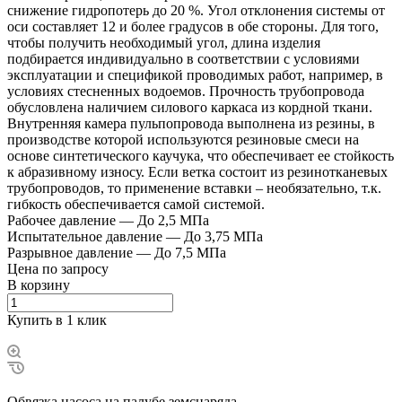
снижение гидропотерь до 20 %. Угол отклонения системы от
оси составляет 12 и более градусов в обе стороны. Для того,
чтобы получить необходимый угол, длина изделия
подбирается индивидуально в соответствии с условиями
эксплуатации и спецификой проводимых работ, например, в
условиях стесненных водоемов. Прочность трубопровода
обусловлена наличием силового каркаса из кордной ткани.
Внутренняя камера пульпопровода выполнена из резины, в
производстве которой используются резиновые смеси на
основе синтетического каучука, что обеспечивает ее стойкость
к абразивному износу. Если ветка состоит из резинотканевых
трубопроводов, то применение вставки – необязательно, т.к.
гибкость обеспечивается самой системой.
Рабочее давление
—
До 2,5 МПа
Испытательное давление
—
До 3,75 МПа
Разрывное давление
—
До 7,5 МПа
Цена по зап
р
осу
В корзину
Купить в 1 клик
Обвязка насоса на палубе земснаряда