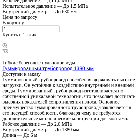
Рабочее давление
—
До 1,0 МПа
Испытательное давление
—
До 1,5 МПа
Внутренний диаметр
—
До 630 мм
Цена по зап
р
осу
В корзину
Купить в 1 клик
Гибкие береговые пульпопроводы
Гуммированный трубопровод 1380 мм
Доступен к заказу
Гуммированный трубопровод способен выдерживать высокие
нагрузки. Он устойчив к воздействию внутренней и внешней
среды. Гуммированный трубопровод изготавливается по
собственной уникальной технологии, что позволяет достигать
высоких показателей сопротивления износа. Основное
преимущество гуммированного трубопровода заключается в
его несущей способности, благодаря чему не требуются
дополнительные металлические конструкции для монтажа.
Рабочее давление
—
До 2,0 МПа
Внутренний диаметр
—
До 1380 мм
Длина
—
До 6 м