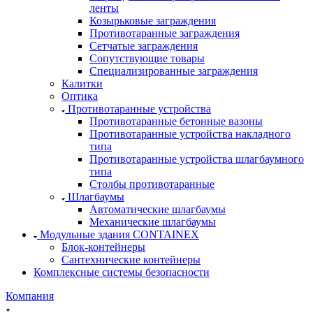
ленты
Козырьковые заграждения
Противотаранные заграждения
Сетчатые заграждения
Сопутствующие товары
Специализированные заграждения
Калитки
Оптика
Противотаранные устройства
Противотаранные бетонные вазоны
Противотаранные устройства накладного
типа
Противотаранные устройства шлагбаумного
типа
Столбы противотаранные
Шлагбаумы
Автоматические шлагбаумы
Механические шлагбаумы
Модульные здания CONTAINEX
Блок-контейнеры
Сантехнические контейнеры
Комплексные системы безопасности
Компания