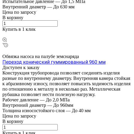
Испытательное давление
—
До 1,5 МПа
Внутренний диаметр
—
До 630 мм
Цена по зап
р
осу
В корзину
Купить в 1 клик
Обвязка насоса на палубе земснаряда
Переход конический гуммированный 960 мм
Доступен к заказу
Конструкция трубопровода позволяет соединять изделия
разные по внутреннему диаметру. Внутренняя камера стойкая
к абразивному износу, позволяет повысить ходимость изделия
по отношению к металлу в несколько раз. Металлическая
рубашка позволяет нести полезную нагрузку.
Рабочее давление
—
До 2,0 МПа
Внутренний диаметр
—
До 960мм
Толщина износостойкого слоя
—
До 40 мм
Цена по зап
р
осу
В корзину
Купить в 1 клик