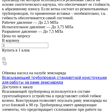
основе синтетического каучука, что обеспечивает ее стойкость
к абразивному износу. Если ветка состоит из резинотканевых
трубопроводов, то применение вставки – необязательно, т.к.
гибкость обеспечивается самой системой.
Рабочее давление
—
До 2,5 МПа
Испытательное давление
—
До 3,75 МПа
Разрывное давление
—
До 7,5 МПа
Цена по зап
р
осу
В корзину
Купить в 1 клик
Обвязка насоса на палубе земснаряда
Всасывающий трубопровод стандартной конструкции
для работы на раме земснаряда
Доступен к заказу
Всасывающий трубопровод используется в составе
грунтозаборного устройства и представляет собой гибкое
колено. Конструкция позволяет опускать раму земснаряда на
угол близкий к 90 гр. Трубопровод имеет армирующие
элементы, что предотвращает схлопывание при работе на