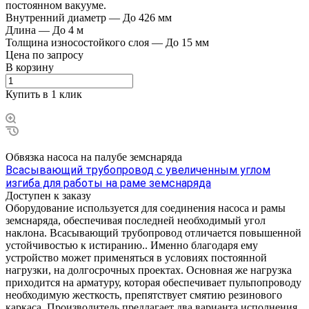
постоянном вакууме.
Внутренний диаметр
—
До 426 мм
Длина
—
До 4 м
Толщина износостойкого слоя
—
До 15 мм
Цена по зап
р
осу
В корзину
Купить в 1 клик
Обвязка насоса на палубе земснаряда
Всасывающий трубопровод с увеличенным углом
изгиба для работы на раме земснаряда
Доступен к заказу
Оборудование используется для соединения насоса и рамы
земснаряда, обеспечивая последней необходимый угол
наклона. Всасывающий трубопровод отличается повышенной
устойчивостью к истиранию.. Именно благодаря ему
устройство может применяться в условиях постоянной
нагрузки, на долгосрочных проектах. Основная же нагрузка
приходится на арматуру, которая обеспечивает пульпопроводу
необходимую жесткость, препятствует смятию резинового
каркаса. Производитель предлагает два варианта исполнения