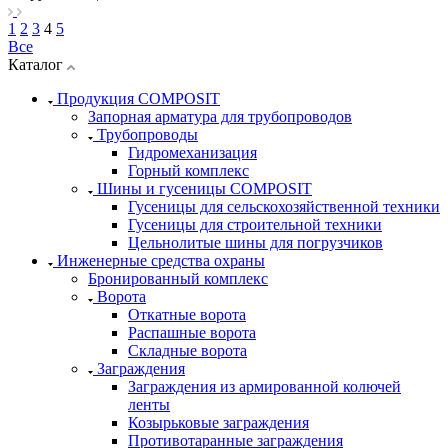
1
2
3
4
5
Все
Каталог
Продукция COMPOSIT
Запорная арматура для трубопроводов
Трубопроводы
Гидромеханизация
Горный комплекс
Шины и гусеницы COMPOSIT
Гусеницы для сельскохозяйственной техники
Гусеницы для строительной техники
Цельнолитые шины для погрузчиков
Инженерные средства охраны
Бронированный комплекс
Ворота
Откатные ворота
Распашные ворота
Складные ворота
Заграждения
Заграждения из армированной колючей
ленты
Козырьковые заграждения
Противотаранные заграждения