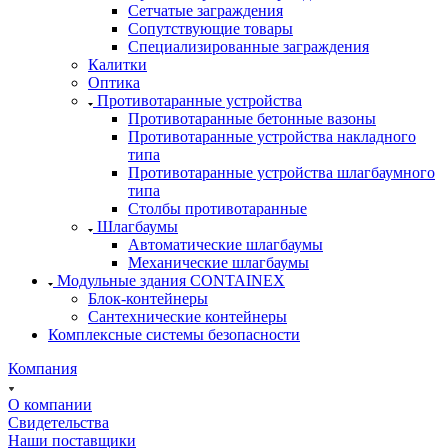
Сетчатые заграждения
Сопутствующие товары
Специализированные заграждения
Калитки
Оптика
Противотаранные устройства
Противотаранные бетонные вазоны
Противотаранные устройства накладного
типа
Противотаранные устройства шлагбаумного
типа
Столбы противотаранные
Шлагбаумы
Автоматические шлагбаумы
Механические шлагбаумы
Модульные здания CONTAINEX
Блок-контейнеры
Сантехнические контейнеры
Комплексные системы безопасности
Компания
О компании
Свидетельства
Наши поставщики