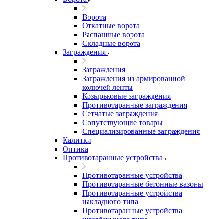
Ворота
Откатные ворота
Распашные ворота
Складные ворота
Заграждения
Заграждения
Заграждения из армированной
колючей ленты
Козырьковые заграждения
Противотаранные заграждения
Сетчатые заграждения
Сопутствующие товары
Специализированные заграждения
Калитки
Оптика
Противотаранные устройства
Противотаранные устройства
Противотаранные бетонные вазоны
Противотаранные устройства
накладного типа
Противотаранные устройства