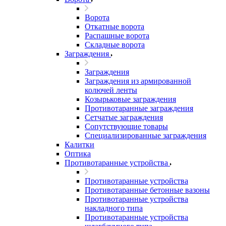
Ворота
Откатные ворота
Распашные ворота
Складные ворота
Заграждения
Заграждения
Заграждения из армированной
колючей ленты
Козырьковые заграждения
Противотаранные заграждения
Сетчатые заграждения
Сопутствующие товары
Специализированные заграждения
Калитки
Оптика
Противотаранные устройства
Противотаранные устройства
Противотаранные бетонные вазоны
Противотаранные устройства
накладного типа
Противотаранные устройства