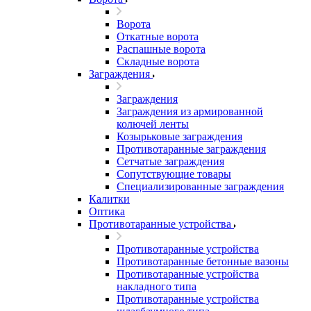
Ворота
Откатные ворота
Распашные ворота
Складные ворота
Заграждения
Заграждения
Заграждения из армированной
колючей ленты
Козырьковые заграждения
Противотаранные заграждения
Сетчатые заграждения
Сопутствующие товары
Специализированные заграждения
Калитки
Оптика
Противотаранные устройства
Противотаранные устройства
Противотаранные бетонные вазоны
Противотаранные устройства
накладного типа
Противотаранные устройства