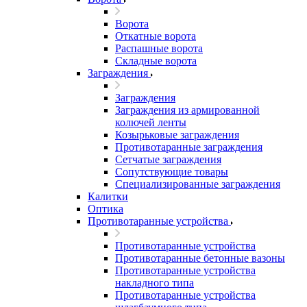
Ворота
Откатные ворота
Распашные ворота
Складные ворота
Заграждения
Заграждения
Заграждения из армированной
колючей ленты
Козырьковые заграждения
Противотаранные заграждения
Сетчатые заграждения
Сопутствующие товары
Специализированные заграждения
Калитки
Оптика
Противотаранные устройства
Противотаранные устройства
Противотаранные бетонные вазоны
Противотаранные устройства
накладного типа
Противотаранные устройства