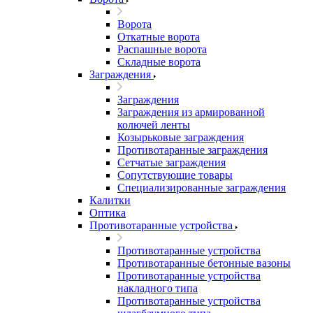
Ворота
Откатные ворота
Распашные ворота
Складные ворота
Заграждения
Заграждения
Заграждения из армированной
колючей ленты
Козырьковые заграждения
Противотаранные заграждения
Сетчатые заграждения
Сопутствующие товары
Специализированные заграждения
Калитки
Оптика
Противотаранные устройства
Противотаранные устройства
Противотаранные бетонные вазоны
Противотаранные устройства
накладного типа
Противотаранные устройства