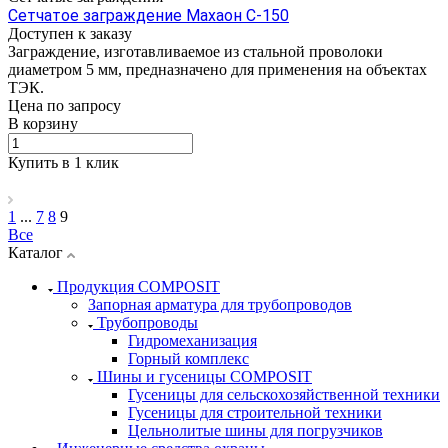
Сетчатое заграждение Махаон С-150
Доступен к заказу
Заграждение, изготавливаемое из стальной проволоки
диаметром 5 мм, предназначено для применения на объектах
ТЭК.
Цена по зап
р
осу
В корзину
Купить в 1 клик
1
...
7
8
9
Все
Каталог
Продукция COMPOSIT
Запорная арматура для трубопроводов
Трубопроводы
Гидромеханизация
Горный комплекс
Шины и гусеницы COMPOSIT
Гусеницы для сельскохозяйственной техники
Гусеницы для строительной техники
Цельнолитые шины для погрузчиков