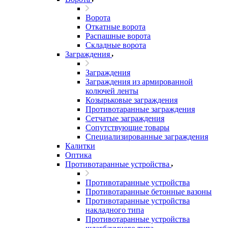
Ворота
Откатные ворота
Распашные ворота
Складные ворота
Заграждения
Заграждения
Заграждения из армированной
колючей ленты
Козырьковые заграждения
Противотаранные заграждения
Сетчатые заграждения
Сопутствующие товары
Специализированные заграждения
Калитки
Оптика
Противотаранные устройства
Противотаранные устройства
Противотаранные бетонные вазоны
Противотаранные устройства
накладного типа
Противотаранные устройства