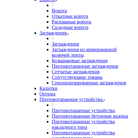
Ворота
Откатные ворота
Распашные ворота
Складные ворота
Заграждения
Заграждения
Заграждения из армированной
колючей ленты
Козырьковые заграждения
Противотаранные заграждения
Сетчатые заграждения
Сопутствующие товары
Специализированные заграждения
Калитки
Оптика
Противотаранные устройства
Противотаранные устройства
Противотаранные бетонные вазоны
Противотаранные устройства
накладного типа
Противотаранные устройства