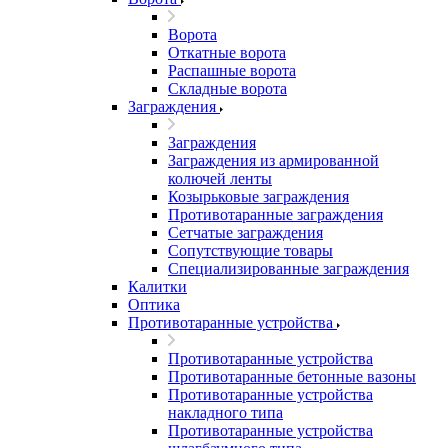
Ворота
Откатные ворота
Распашные ворота
Складные ворота
Заграждения
Заграждения
Заграждения из армированной
колючей ленты
Козырьковые заграждения
Противотаранные заграждения
Сетчатые заграждения
Сопутствующие товары
Специализированные заграждения
Калитки
Оптика
Противотаранные устройства
Противотаранные устройства
Противотаранные бетонные вазоны
Противотаранные устройства
накладного типа
Противотаранные устройства