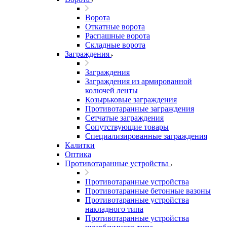
Ворота
Откатные ворота
Распашные ворота
Складные ворота
Заграждения
Заграждения
Заграждения из армированной
колючей ленты
Козырьковые заграждения
Противотаранные заграждения
Сетчатые заграждения
Сопутствующие товары
Специализированные заграждения
Калитки
Оптика
Противотаранные устройства
Противотаранные устройства
Противотаранные бетонные вазоны
Противотаранные устройства
накладного типа
Противотаранные устройства