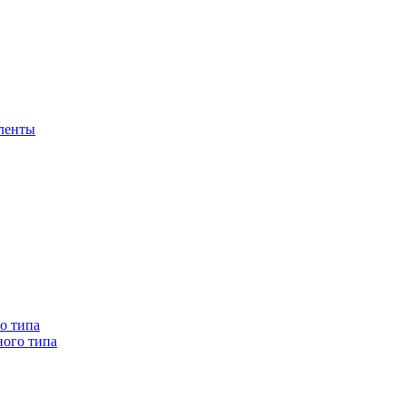
 ленты
о типа
ного типа