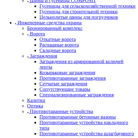
Шины и гусеницы COMPOSIT
Гусеницы для сельскохозяйственной техники
Гусеницы для строительной техники
Цельнолитые шины для погрузчиков
Инженерные средства охраны
Бронированный комплекс
Ворота
Откатные ворота
Распашные ворота
Складные ворота
Заграждения
Заграждения из армированной колючей
ленты
Козырьковые заграждения
Противотаранные заграждения
Сетчатые заграждения
Сопутствующие товары
Специализированные заграждения
Калитки
Оптика
Противотаранные устройства
Противотаранные бетонные вазоны
Противотаранные устройства накладного
типа
Противотаранные устройства шлагбаумного