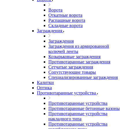
Ворота
Откатные ворота
Распашные ворота
Складные ворота
Заграждения
Заграждения
Заграждения из армированной
колючей ленты
Козырьковые заграждения
Противотаранные заграждения
Сетчатые заграждения
Сопутствующие товары
Специализированные заграждения
Калитки
Оптика
Противотаранные устройства
Противотаранные устройства
Противотаранные бетонные вазоны
Противотаранные устройства
накладного типа
Противотаранные устройства