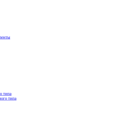
 ленты
о типа
ного типа