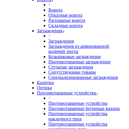
Ворота
Откатные ворота
Распашные ворота
Складные ворота
Заграждения
Заграждения
Заграждения из армированной
колючей ленты
Козырьковые заграждения
Противотаранные заграждения
Сетчатые заграждения
Сопутствующие товары
Специализированные заграждения
Калитки
Оптика
Противотаранные устройства
Противотаранные устройства
Противотаранные бетонные вазоны
Противотаранные устройства
накладного типа
Противотаранные устройства