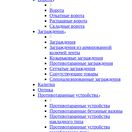
Ворота
Откатные ворота
Распашные ворота
Складные ворота
Заграждения
Заграждения
Заграждения из армированной
колючей ленты
Козырьковые заграждения
Противотаранные заграждения
Сетчатые заграждения
Сопутствующие товары
Специализированные заграждения
Калитки
Оптика
Противотаранные устройства
Противотаранные устройства
Противотаранные бетонные вазоны
Противотаранные устройства
накладного типа
Противотаранные устройства