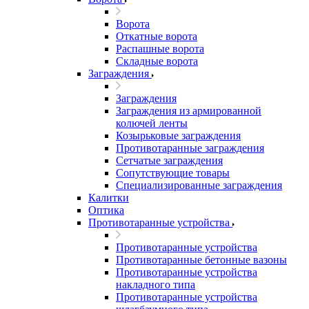
Ворота
Откатные ворота
Распашные ворота
Складные ворота
Заграждения
Заграждения
Заграждения из армированной
колючей ленты
Козырьковые заграждения
Противотаранные заграждения
Сетчатые заграждения
Сопутствующие товары
Специализированные заграждения
Калитки
Оптика
Противотаранные устройства
Противотаранные устройства
Противотаранные бетонные вазоны
Противотаранные устройства
накладного типа
Противотаранные устройства