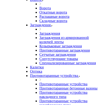
Ворота
Откатные ворота
Распашные ворота
Складные ворота
Заграждения
Заграждения
Заграждения из армированной
колючей ленты
Козырьковые заграждения
Противотаранные заграждения
Сетчатые заграждения
Сопутствующие товары
Специализированные заграждения
Калитки
Оптика
Противотаранные устройства
Противотаранные устройства
Противотаранные бетонные вазоны
Противотаранные устройства
накладного типа
Противотаранные устройства