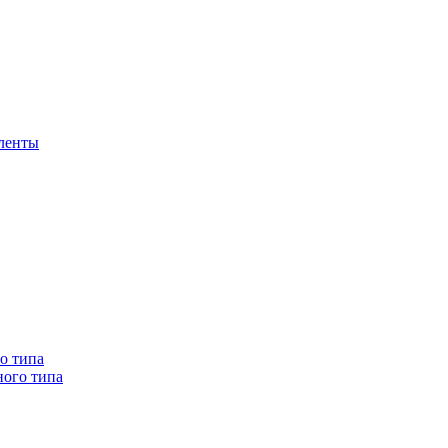
 ленты
о типа
ного типа