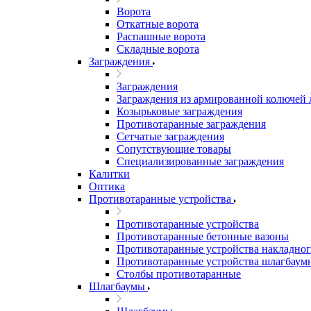
Ворота
Откатные ворота
Распашные ворота
Складные ворота
Заграждения
Заграждения
Заграждения из армированной колючей
Козырьковые заграждения
Противотаранные заграждения
Сетчатые заграждения
Сопутствующие товары
Специализированные заграждения
Калитки
Оптика
Противотаранные устройства
Противотаранные устройства
Противотаранные бетонные вазоны
Противотаранные устройства накладног
Противотаранные устройства шлагбаум
Столбы противотаранные
Шлагбаумы