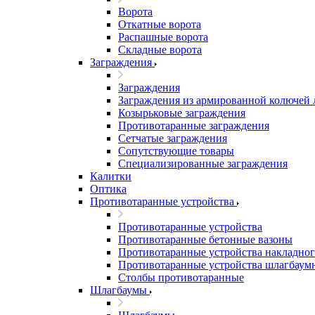
Ворота
Откатные ворота
Распашные ворота
Складные ворота
Заграждения
Заграждения
Заграждения из армированной колючей
Козырьковые заграждения
Противотаранные заграждения
Сетчатые заграждения
Сопутствующие товары
Специализированные заграждения
Калитки
Оптика
Противотаранные устройства
Противотаранные устройства
Противотаранные бетонные вазоны
Противотаранные устройства накладног
Противотаранные устройства шлагбаум
Столбы противотаранные
Шлагбаумы