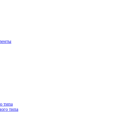
 ленты
о типа
ного типа