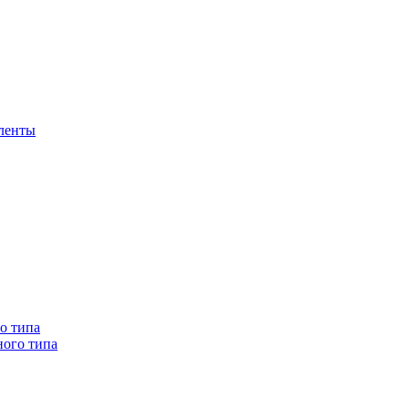
 ленты
о типа
ного типа