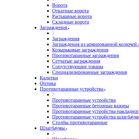
Ворота
Откатные ворота
Распашные ворота
Складные ворота
Заграждения
Заграждения
Заграждения из армированной колючей
Козырьковые заграждения
Противотаранные заграждения
Сетчатые заграждения
Сопутствующие товары
Специализированные заграждения
Калитки
Оптика
Противотаранные устройства
Противотаранные устройства
Противотаранные бетонные вазоны
Противотаранные устройства накладног
Противотаранные устройства шлагбаум
Столбы противотаранные
Шлагбаумы