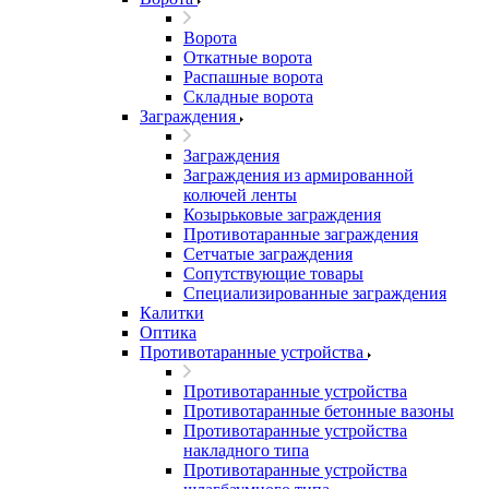
Ворота
Откатные ворота
Распашные ворота
Складные ворота
Заграждения
Заграждения
Заграждения из армированной
колючей ленты
Козырьковые заграждения
Противотаранные заграждения
Сетчатые заграждения
Сопутствующие товары
Специализированные заграждения
Калитки
Оптика
Противотаранные устройства
Противотаранные устройства
Противотаранные бетонные вазоны
Противотаранные устройства
накладного типа
Противотаранные устройства