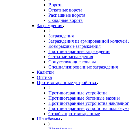
Ворота
Откатные ворота
Распашные ворота
Складные ворота
Заграждения
Заграждения
Заграждения из армированной колючей
Козырьковые заграждения
Противотаранные заграждения
Сетчатые заграждения
Сопутствующие товары
Специализированные заграждения
Калитки
Оптика
Противотаранные устройства
Противотаранные устройства
Противотаранные бетонные вазоны
Противотаранные устройства накладног
Противотаранные устройства шлагбаум
Столбы противотаранные
Шлагбаумы