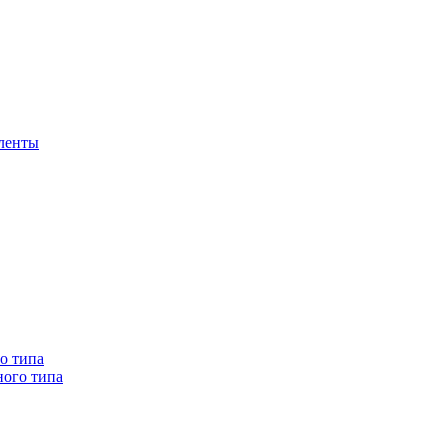
 ленты
о типа
ного типа