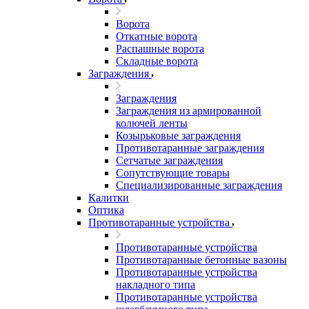
Ворота
Откатные ворота
Распашные ворота
Складные ворота
Заграждения
Заграждения
Заграждения из армированной
колючей ленты
Козырьковые заграждения
Противотаранные заграждения
Сетчатые заграждения
Сопутствующие товары
Специализированные заграждения
Калитки
Оптика
Противотаранные устройства
Противотаранные устройства
Противотаранные бетонные вазоны
Противотаранные устройства
накладного типа
Противотаранные устройства