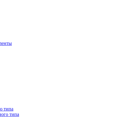
 ленты
о типа
ного типа