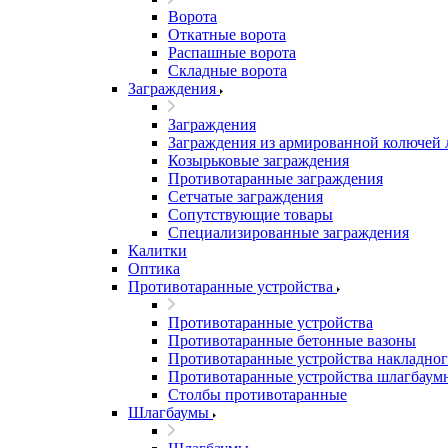
Ворота
Откатные ворота
Распашные ворота
Складные ворота
Заграждения
Заграждения
Заграждения из армированной колючей
Козырьковые заграждения
Противотаранные заграждения
Сетчатые заграждения
Сопутствующие товары
Специализированные заграждения
Калитки
Оптика
Противотаранные устройства
Противотаранные устройства
Противотаранные бетонные вазоны
Противотаранные устройства накладног
Противотаранные устройства шлагбаум
Столбы противотаранные
Шлагбаумы