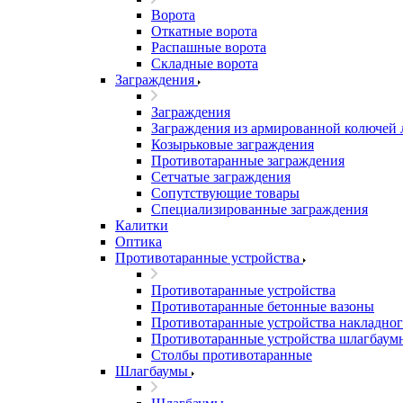
Ворота
Откатные ворота
Распашные ворота
Складные ворота
Заграждения
Заграждения
Заграждения из армированной колючей
Козырьковые заграждения
Противотаранные заграждения
Сетчатые заграждения
Сопутствующие товары
Специализированные заграждения
Калитки
Оптика
Противотаранные устройства
Противотаранные устройства
Противотаранные бетонные вазоны
Противотаранные устройства накладног
Противотаранные устройства шлагбаум
Столбы противотаранные
Шлагбаумы