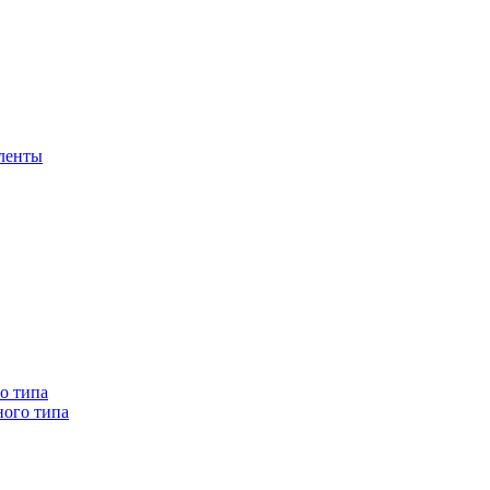
 ленты
о типа
ного типа