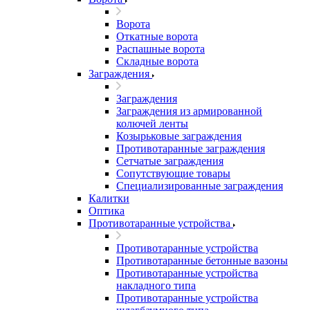
Ворота
Откатные ворота
Распашные ворота
Складные ворота
Заграждения
Заграждения
Заграждения из армированной
колючей ленты
Козырьковые заграждения
Противотаранные заграждения
Сетчатые заграждения
Сопутствующие товары
Специализированные заграждения
Калитки
Оптика
Противотаранные устройства
Противотаранные устройства
Противотаранные бетонные вазоны
Противотаранные устройства
накладного типа
Противотаранные устройства