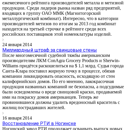
ежемесячного рейтинга производителей металла и метизной
продукции. Среди лидеров рынка назван ряд предприятий,
входящих в группу ОАО ММК (Магнитогорский
металлургический комбинат). Интересно, что в категории
производителей метизов по итогам за 2013 год комбинат
находится на третьей строчке в рейтинге среди всех
российских поставщиков этой номенклатуры изделий.
24 января 2014
Миллиардный штраф за свинцовые стены
После многомесячной судебной тяжбы американским
производителям ЛКМ ConAgra Grocery Products и Sherwin-
Williams придётся раскошелиться на $ 1,1 млрд. Судья города
Санта-Клара поставил жирную точку в процессе, обязав
компании ликвидировать опасность, исходящую от стен
калифорнийских домов. По его мнению, лакокрасочная
продукция названных компаний не безопасна, а подсудимые
были осведомлены о вреде свинцовой краски, продаваемой
ими на покраску домов американцев. Теперь же
провинившиеся должны удалить вредоносный краситель с
жилищ пострадавших жителей.
16 января 2014
Восстановление РТИ в Ногинске
Ногинский завод РТИ продолжает осваивать выпуск новых